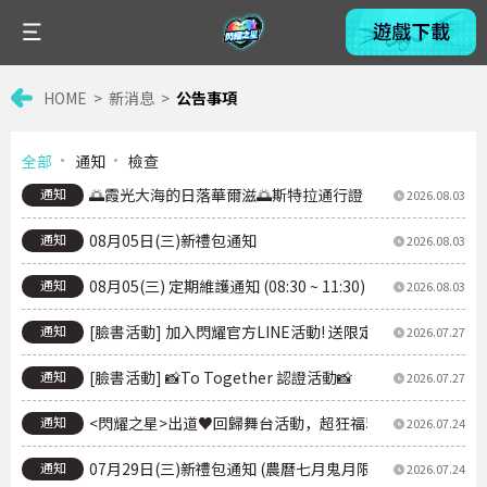
HOME
新消息
公告事項
全部
通知
檢查
通知
🌅霞光大海的日落華爾滋🌅斯特拉通行證
2026.08.03
通知
08月05日(三)新禮包通知
2026.08.03
通知
08月05(三) 定期維護通知 (08:30 ~ 11:30)
2026.08.03
通知
[臉書活動] 加入閃耀官方LINE活動! 送限定【胖乎乎的🐇
2026.07.27
通知
[臉書活動] 📸To Together 認證活動📸
2026.07.27
通知
<閃耀之星>出道♥回歸舞台活動，超狂福利，現在就開領！登
2026.07.24
通知
07月29日(三)新禮包通知 (農曆七月鬼月限定月禮包)
2026.07.24