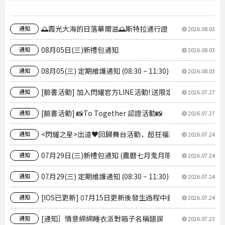
🌅霞光大海的日落華爾滋🌅斯特拉通行證
通知
2026.08.03
08月05日(三)新禮包通知
通知
2026.08.03
08月05(三) 定期維護通知 (08:30 ~ 11:30)
通知
2026.08.03
[臉書活動] 加入閃耀官方LINE活動! 送限定【胖乎乎的🐇
通知
2026.07.27
[臉書活動] 📸To Together 認證活動📸
通知
2026.07.27
<閃耀之星>出道♥回歸舞台活動，超狂福利，現在就開領！登
通知
2026.07.24
07月29日(三)新禮包通知 (農曆七月鬼月限定月禮包)
通知
2026.07.24
07月29(三) 定期維護通知 (08:30 ~ 11:30)
通知
2026.07.24
[IOS已更新] 07月15日更新後發生過程中畫面延遲現象
通知
2026.07.24
[通知］情意綿綿睡衣派對箱子名稱錯誤
通知
2026.07.23