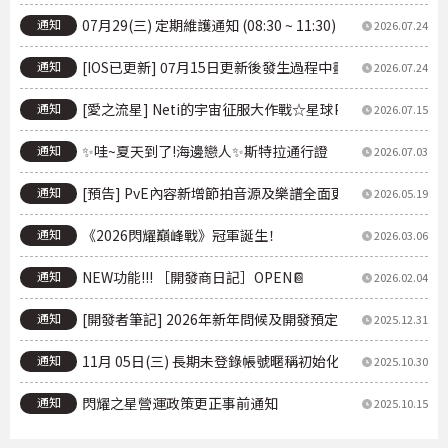
通知
07月29(三) 定期維護通知 (08:30 ~ 11:30)
2026.07.24
通知
[IOS已更新] 07月15日更新後發生過程中畫面延遲現象
2026.07.24
通知
[愛之流星] Neti的宇宙征服大作戰☆星球PICK UP
2026.07.15
通知
✨哇~夏天到了!海邊戀人✨斯特拉通行證
2026.07.03
通知
[預告] PvE內容新增節拍音源及樂譜全面更新指南
2026.05.19
通知
《2026閃耀巔峰戰》冠軍誕生！
2026.03.06
通知
NEW功能!!! ［開發商日記］OPEN📔
2026.02.04
通知
[開發者筆記] 2026年新年問候及開發預定事項通知
2025.12.31
通知
11月 05日(三) 長期未登錄帳號暱稱初始化追加進行事前通
2025.10.30
通知
閃耀之星營運政策更正事前通知
2025.10.15