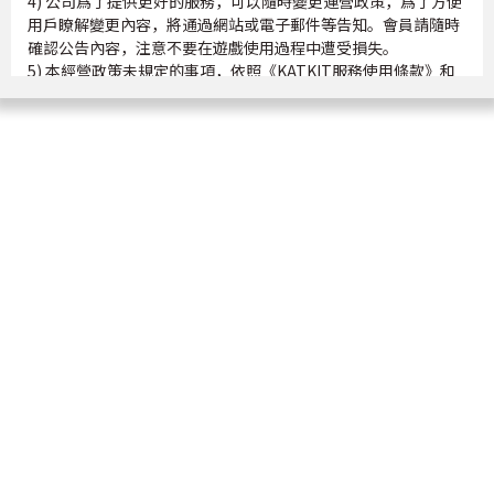
4) 公司爲了提供更好的服務，可以隨時變更運營政策，爲了方便
用戶瞭解變更內容，將通過網站或電子郵件等告知。會員請隨時
確認公告內容，注意不要在遊戲使用過程中遭受損失。
5) 本經營政策未規定的事項，依照《KATKIT服務使用條款》和
有關法律法規及一般慣例執行。
2. CM的義務和作用
1) CM(Community manager)是指運營者，是指提供順暢的遊
戲服務並起到管理作用的人。
2) CM熟知並遵守服務使用條款、運營政策、個人信息處理方針
及相關法令。
3) CM盡最大努力杜絕違反運營政策的行爲，提供順暢的服務。
4) CM不會諮詢會員的個人信息，也不會修改、泄露或散佈會員
的個人信息。 但是政府機關或司法機關等通過合法程序要求提供
個人信息時，可以根據相關法律向相關機關提供會員的個人信
息。
5) CM通過客服中心及社區網站等接收會員發生的所有形態缺陷
及錯誤的舉報，並有義務確認及修改。
6) CM除了通過服務內的公告欄、幫助、公告事項等發佈的事項
外，不就服務內會員應達到的目的或遊戲進行提出意見。
7) CM原則上不介入或參與服務內成員的正常活動或糾紛。
8) CM在特定會員或集團的行爲妨礙提供服務或違反運營政策