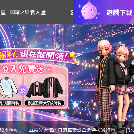
遊戲下載
明星
名人堂
客服
閃耀之星 登入
第2季活動
🌅霞光大海的日落華爾滋🌅斯特拉通行證
[愛