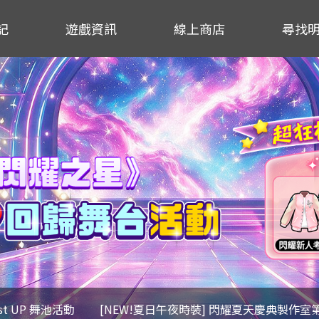
記
遊戲資訊
線上商店
尋找
ost UP 舞池活動
[NEW!夏日午夜時裝] 閃耀夏天慶典製作室