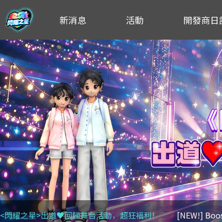
新消息
活動
開發商日
<閃耀之星>出道♥回歸舞台活動，超狂福利！
[NEW!] Bo