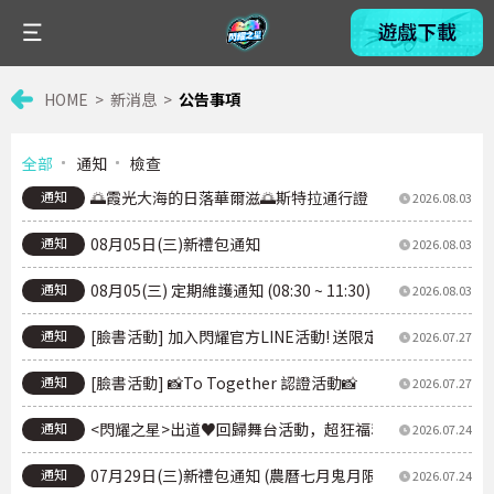
HOME
新消息
公告事項
全部
通知
檢查
通知
🌅霞光大海的日落華爾滋🌅斯特拉通行證
2026.08.03
通知
08月05日(三)新禮包通知
2026.08.03
通知
08月05(三) 定期維護通知 (08:30 ~ 11:30)
2026.08.03
通知
[臉書活動] 加入閃耀官方LINE活動! 送限定【胖乎乎的🐇
2026.07.27
通知
[臉書活動] 📸To Together 認證活動📸
2026.07.27
通知
<閃耀之星>出道♥回歸舞台活動，超狂福利，現在就開領！登
2026.07.24
通知
07月29日(三)新禮包通知 (農曆七月鬼月限定月禮包)
2026.07.24