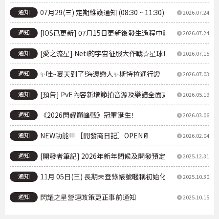
通知
07月29(三) 定期維護通知 (08:30 ~ 11:30)
2026.07.24
通知
[IOS已更新] 07月15日更新後發生過程中畫面延遲現象
2026.07.24
通知
[愛之流星] Neti的宇宙征服大作戰☆星球PICK UP
2026.07.15
通知
✨哇~夏天到了!海邊戀人✨斯特拉通行證
2026.07.03
通知
[預告] PvE內容新增節拍音源及樂譜全面更新指南
2026.05.19
通知
《2026閃耀巔峰戰》冠軍誕生！
2026.03.06
通知
NEW功能!!! ［開發商日記］OPEN📔
2026.02.04
通知
[開發者筆記] 2026年新年問候及開發預定事項通知
2025.12.31
通知
11月 05日(三) 長期未登錄帳號暱稱初始化追加進行事前通
2025.10.30
通知
閃耀之星營運政策更正事前通知
2025.10.15