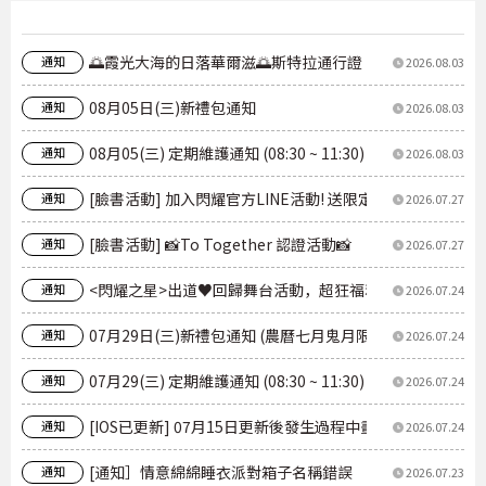
🌅霞光大海的日落華爾滋🌅斯特拉通行證
通知
2026.08.03
08月05日(三)新禮包通知
通知
2026.08.03
08月05(三) 定期維護通知 (08:30 ~ 11:30)
通知
2026.08.03
[臉書活動] 加入閃耀官方LINE活動! 送限定【胖乎乎的🐇
通知
2026.07.27
[臉書活動] 📸To Together 認證活動📸
通知
2026.07.27
<閃耀之星>出道♥回歸舞台活動，超狂福利，現在就開領！登
通知
2026.07.24
07月29日(三)新禮包通知 (農曆七月鬼月限定月禮包)
通知
2026.07.24
07月29(三) 定期維護通知 (08:30 ~ 11:30)
通知
2026.07.24
[IOS已更新] 07月15日更新後發生過程中畫面延遲現象
通知
2026.07.24
[通知］情意綿綿睡衣派對箱子名稱錯誤
通知
2026.07.23