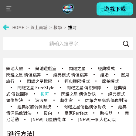
HOME
線上商城
教學
拔河
舞池大廳
·
舞池遊戲室
·
閃耀之星
·
經典模式
·
閃耀之星 情侶跳舞
·
經典模式 情侶跳舞
·
結婚
·
蜜月
旅行
·
閃耀之星極限
·
經典極限模式
·
節拍模式
·
閃耀之星 FreeStyle
·
閃耀之星 傳說團隊
·
經典模
式 傳說團隊
·
拔河
·
閃耀之星 偶像對決
·
經典模式
偶像對決
·
波浪星
·
藝術家
·
閃耀之星家族偶像對決
·
經典家族偶像對決
·
閃耀之星情侶偶像對決
·
經典
情侶偶像對決
·
反向
·
皇家Perfect
·
助推器
·
舞
池活動
·
[NEW] 明星防衛隊
·
[NEW]一個人也可以
[進行方法]