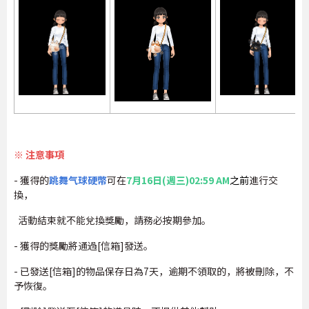
※ 注意事項
- 獲得的
跳舞气球硬幣
可在
7月16日(週三)02:59 AM
之前
進行交
換，
活動結束就不能兌換獎勵，請務必按期參加。
- 獲得的獎勵將通過[信箱]發送。
- 已發送[信箱]的物品保存日為7天，逾期不領取的，將被刪除，不
予恢復。