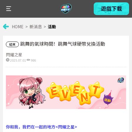
HOME
新消息
活動
跳舞的氣球時間！跳舞气球硬幣兌換活動
結束
閃耀之星
2025.07.01
986
你和我，我們在一起的地方<閃耀之星>