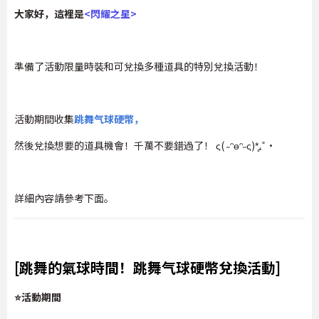
大家好，這裡是
<閃耀之星>
準備了活動限量時裝和可兌換多種道具的特別兌換活動！
活動期間收集
跳舞气球硬幣，
然後兌換想要的道具機會！千萬不要錯過了！ ς( ˶ᵔөᵔ˶ς)*̥₊˚‧
詳細內容請參考下面。
[跳舞的氣球時間！跳舞气球硬幣兌換活動]
⭐活動期間