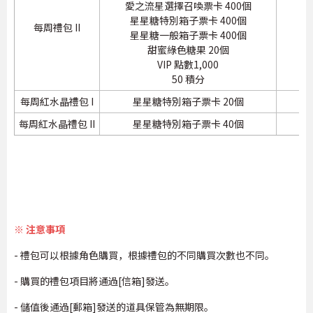
愛之流星選擇召喚票卡 400個
星星糖特別箱子票卡 400個
每周禮包 II
1
星星糖一般箱子票卡 400個
甜蜜綠色糖果 20個
VIP 點數1,000
50 積分
每周紅水晶禮包 I
星星糖特別箱子票卡 20個
1
每周紅水晶禮包 II
星星糖特別箱子票卡 40個
1
※ 注意事項
- 禮包可以根據角色購買，根據禮包的不同購買次數也不同。
- 購買的禮包項目將通過[信箱]發送。
- 儲值後通過[郵箱]發送的道具保管為無期限。