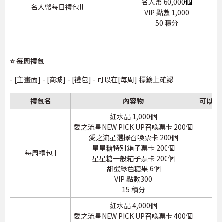
名人幣 60,00
0個
名人幣每日禮包ll
VIP 點數 1,000
50 積分
⭐ 每周禮包
- [主畫面] - [商城] - [禮包] - 可以在[每周] 標籤上確認
禮包名
內容物
可以購
紅水晶 1,000個
愛之流星NEW PICK UP召喚票卡 200個
愛之流星選擇召喚票卡 200個
星星糖特別箱子票卡 200個
每周禮包 I
1
星星糖一般箱子票卡 200個
甜蜜綠色糖果 6個
VIP 點數300
15 積分
紅水晶 4,000個
愛之流星NEW PICK UP召喚票卡 400個