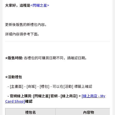
大家好，這裡是
<
閃耀之星
>
更新後販售的新禮包內容。
詳細內容請參考下面。
⭐販售時間:
各禮包的可購買日期不同，請確認日期。
⭐活動禮包
- [主畫面] - [商城] - [禮包] - 可以在[活動] 標籤上確認
- 官網線上購買: [閃耀之星]官網 - [線上商店] >
[線上商店 - My
Card Shop]
確認
禮包名
內容物