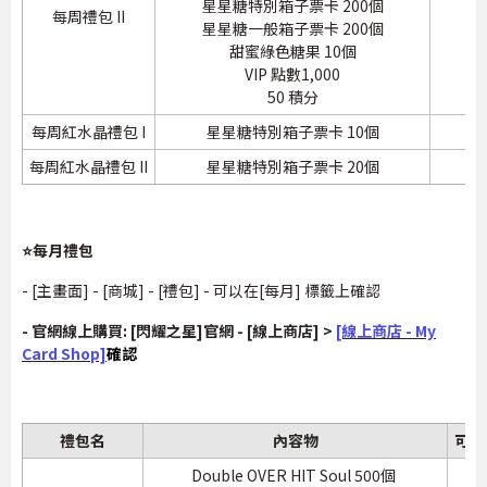
星星糖特別箱子票卡 200個
每周禮包 II
1
星星糖一般箱子票卡 200個
甜蜜綠色糖果 10個
VIP 點數1,000
50 積分
每周紅水晶禮包 I
星星糖特別箱子票卡 10個
1
每周紅水晶禮包 II
星星糖特別箱子票卡 20個
1
⭐每月禮包
- [主畫面] - [商城] - [禮包] - 可以在[每月] 標籤上確認
- 官網線上購買: [閃耀之星]官網 - [線上商店] >
[線上商店 - My
Card Shop]
確認
禮包名
內容物
可以
Double OVER HIT Soul 500個