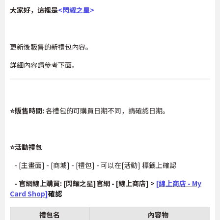
大家好，這裡是
<
閃耀之星
>
更新後販售的新禮包內容。
詳細內容請參考下面。
⭐販售時間:
各禮包的可購買日期不同，請確認日期。
⭐活動禮包
- [主畫面] - [商城] - [禮包] - 可以在[活動] 標籤上確認
- 官網線上購買: [閃耀之星]官網 - [線上商店] >
[線上商店 - My
Card Shop]
確認
禮包名
內容物