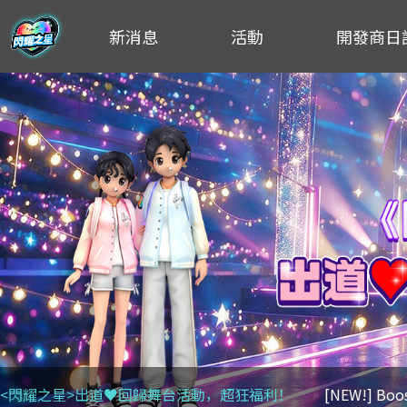
新消息
活動
開發商日
<閃耀之星>出道♥回歸舞台活動，超狂福利！
[NEW!] Bo