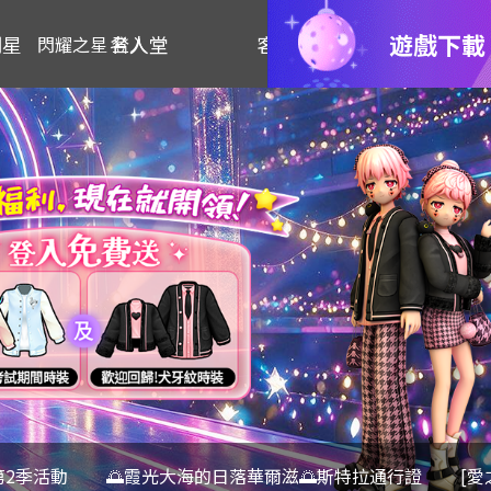
遊戲下載
明星
名人堂
客服
閃耀之星 登入
第2季活動
🌅霞光大海的日落華爾滋🌅斯特拉通行證
[愛