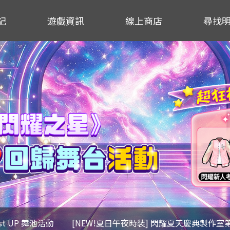
記
遊戲資訊
線上商店
尋找
ost UP 舞池活動
[NEW!夏日午夜時裝] 閃耀夏天慶典製作室