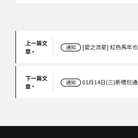
上一篇文
[愛之流星] 紅色馬年也
通知
章
下一篇文
01月14日(三)新禮包
通知
章