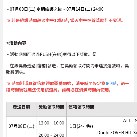
- 07月08日(三) 定期維護之後 ~ 07月14日(二) 24:00
※ 若是維護時間超過中午12點時, 當天中午在線獎勵則不發送。
⭐活動內容
- 活動期間可通過PUSH(在線)獲得以下獎勵。⌛
- 在線獎勵透過[信箱]發送，在獎勵領取時間內未連接遊戲時，獎
勵將消失。
※ 時間制道具從信箱領取獎勵開始，消失時間設定為
6小時
，過一
段時間後就無法使用該道具，請務必在消滅時間內使用。
發送日期
獎勵領取時間
信箱領取時間
ALL
12:00 ~ 16:00
07月08日(三)
1日(24小時)
Double OVER HIT
20:00 ~ 24:00