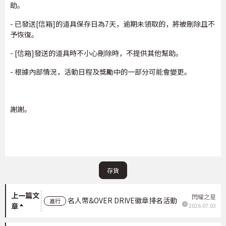
助。
- 已發送[信箱]的道具保存日為7天，逾期未領取的，將被刪除且不
予恢復。
- [信箱]發送的道具時不小心刪除時，不提供其他幫助。
- 根據內部情況，活動日程及獎勵中的一部分可能會變更。
謝謝。
存貨
上一篇文
閃耀之星
名人幣&OVER DRIVE徽章排名活動
進行
章
2026.07.03