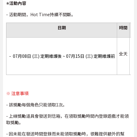
⭐活動內容
- 活動期間，Hot Time持續不間斷。
日期
時間
經
全天
- 07月08日 (三) 定期維護後 ~ 07月15日 (三) 定期維護前
金
※ 注意事項
- 該獎勵每個角色只能領取1次。
- 上線獎勵道具會發送到信箱，在領取獎勵時間內登錄遊戲才能領
取獎勵。
- 因未能在發送時間登錄而未能領取獎勵時，很難提供額外的幫