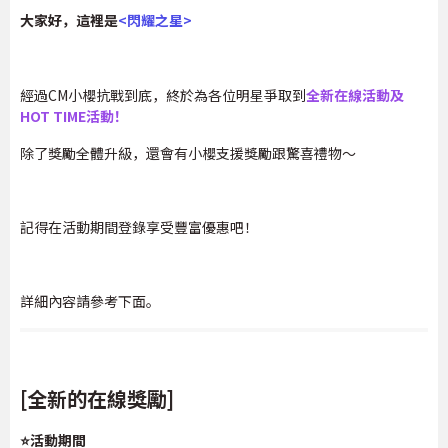
大家好，這裡是
<
閃耀之星
>
經過CM小櫻抗戰到底，終於為各位明星爭取到
全新在線活動及
HOT TIME活動！
除了獎勵全體升級，還會有小櫻支援獎勵跟驚喜禮物～
記得在活動期間登錄享受豐富優惠吧！
詳細內容請參考下面。
[全新的在線獎勵]
⭐活動期間