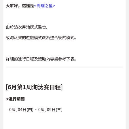
大家好，這裡是
<閃耀之星>
由於這次舞池模式整合,
故淘汰賽的遊戲模式改為整合後的模式。
詳細的進行日程及獎勵內容請參考下表。
[6月第1周淘汰賽日程]
⭐進行期間
- 06月04日(四) ~ 06月09日(三)