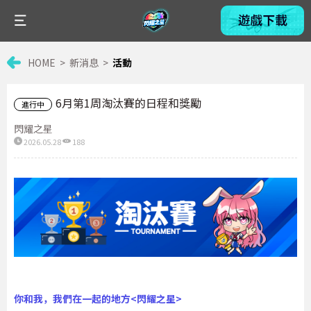
HOME
新消息
活動
6月第1周淘汰賽的日程和獎勵
進行中
閃耀之星
2026.05.28
188
你和我，我們在一起的地方<閃耀之星>