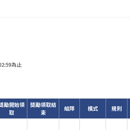
02:59為止
獎勵開始領
獎勵領取結
組隊
模式
規則
取
束