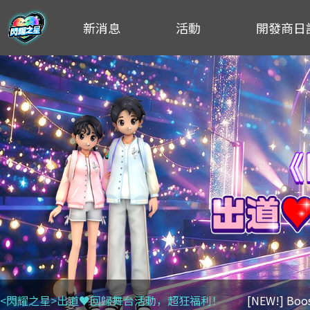
新消息
活動
開發商日
<閃耀之星>出道♥回歸舞台活動，超狂福利！
[NEW!] Bo