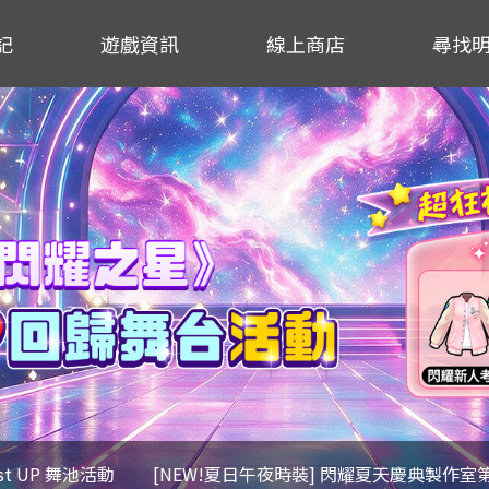
記
遊戲資訊
線上商店
尋找
ost UP 舞池活動
[NEW!夏日午夜時裝] 閃耀夏天慶典製作室