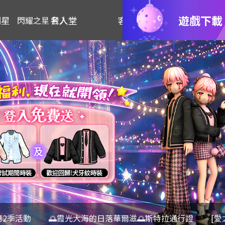
遊戲下載
明星
名人堂
客服
閃耀之星 登入
第2季活動
🌅霞光大海的日落華爾滋🌅斯特拉通行證
[愛