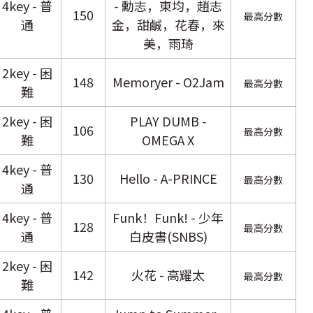
4key - 普
- 勳志，東均，趙志
150
最高分數
通
金，甜鹹，花春，來
美，雨琦
2key - 困
148
Memoryer - O2Jam
最高分數
難
2key - 困
PLAY DUMB -
106
最高分數
難
OMEGA X
4key - 普
130
Hello - A-PRINCE
最高分數
通
4key - 普
Funk！Funk! - 少年
128
最高分數
通
白皮書(SNBS)
2key - 困
142
火花 - 高耀太
最高分數
難