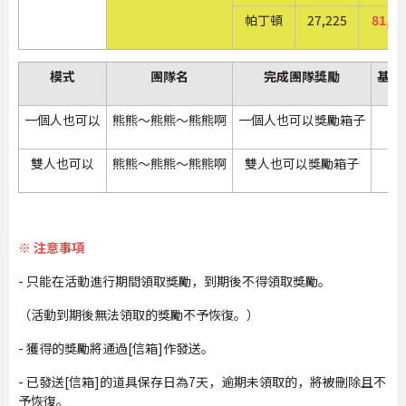
帕丁頓
27,225
81,67
模式
團隊名
完成團隊獎勵
基本
一個人也可以
熊熊～熊熊～熊熊啊
一個人也可以獎勵箱子
雙人也可以
熊熊～熊熊～熊熊啊
雙人也可以獎勵箱子
※ 注意事項
- 只能在活動進行期間領取獎勵，到期後不得領取獎勵。
（活動到期後無法領取的獎勵不予恢復。）
- 獲得的獎勵將通過[信箱]作發送。
- 已發送[信箱]的道具保存日為7天，逾期未領取的，將被刪除且不
予恢復。