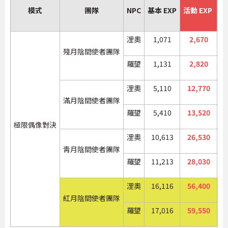
模式
團隊
NPC
基本 EXP
活動 EXP
基
浬奧
1,071
2,670
殘月陰間使者團隊
羅望
1,131
2,820
浬奧
5,110
12,770
滿月陰間使者團隊
羅望
5,410
13,520
極限偶像對決
浬奧
10,613
26,530
靑月陰間使者團隊
羅望
11,213
28,030
浬奧
16,116
56,400
紅月陰間使者團隊
羅望
17,016
59,550