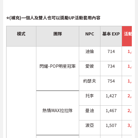
⭐(補充)一個人及雙人也可以獎勵UP活動套用內容
模式
團隊
NPC
基本 EXP
活動 E
迪倫
714
1,42
閃耀-POP明星冠軍
愛彼
734
1,46
約瑟夫
754
1,50
托李
1,427
2,85
熱情MAX拉拉隊
曼迪
1,467
2,93
波亞
1,507
3,01