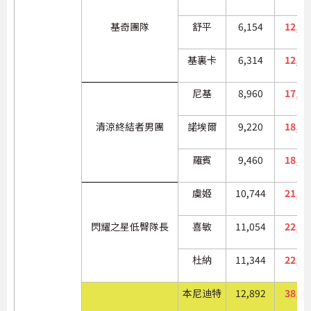
基奇團隊
舒平
6,154
12,30
基裏卡
6,314
12,62
尼基
8,960
17,92
清涼終結者男團
諾埃爾
9,220
18,44
羅賓
9,460
18,92
虞姬
10,744
21,48
閃耀之星低臀隊長
喜敏
11,054
22,10
杜納
11,344
22,68
本尼迪特
12,892
38,67