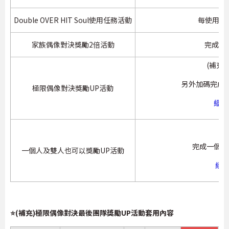
Double OVER HIT Soul使用任務活動
每使用Dou
家族偶像對決獎勵2倍活動
完成家
(補充
另外加碼完成
極限偶像對決獎勵UP活動
經驗
(
完成一個人
一個人及雙人也可以獎勵UP活動
經驗
⭐(補充)極限偶像對決最後團隊獎勵UP活動套用內容