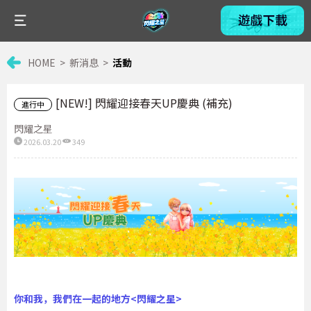
HOME
新消息
活動
[NEW!] 閃耀迎接春天UP慶典 (補充)
進行中
閃耀之星
2026.03.20
349
你和我，我們在一起的地方<閃耀之星>