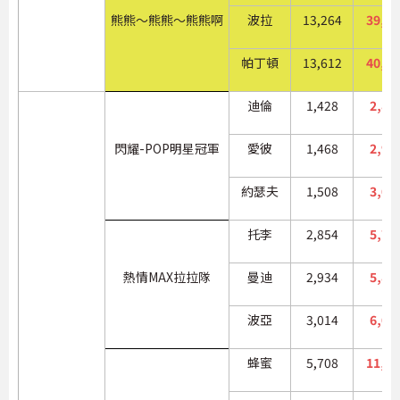
熊熊～熊熊～熊熊啊
波拉
13,264
39,79
帕丁頓
13,612
40,83
迪倫
1,428
2,85
閃耀-POP明星冠軍
愛彼
1,468
2,93
約瑟夫
1,508
3,01
托李
2,854
5,70
熱情MAX拉拉隊
曼迪
2,934
5,86
波亞
3,014
6,02
蜂蜜
5,708
11,41