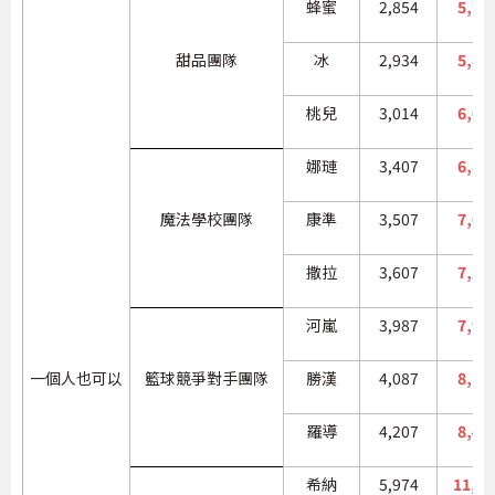
蜂蜜
2,854
5,70
甜品團隊
冰
2,934
5,86
桃兒
3,014
6,02
娜璉
3,407
6,81
魔法學校團隊
康準
3,507
7,01
撒拉
3,607
7,21
河嵐
3,987
7,97
一個人也可以
籃球競爭對手團隊
勝漢
4,087
8,17
羅導
4,207
8,41
希納
5,974
11,94