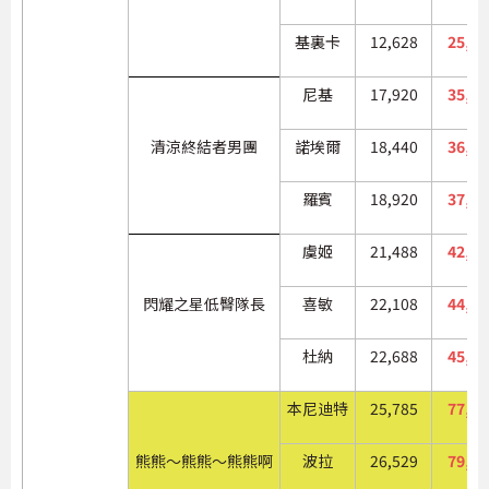
基裏卡
12,628
25,25
尼基
17,920
35,84
清涼終結者男團
諾埃爾
18,440
36,88
羅賓
18,920
37,84
虞姬
21,488
42,97
閃耀之星低臀隊長
喜敏
22,108
44,21
杜納
22,688
45,37
本尼迪特
25,785
77,35
熊熊～熊熊～熊熊啊
波拉
26,529
79,58