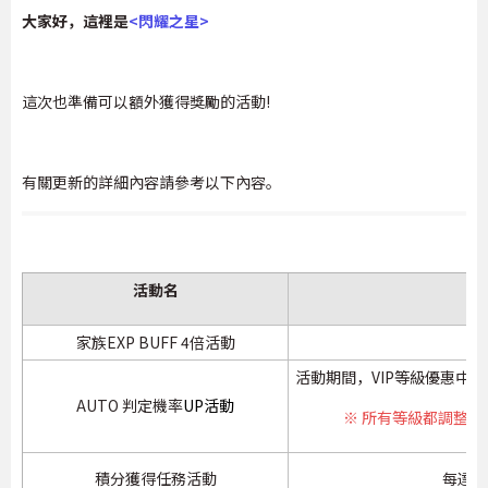
大家好，這裡是
<閃耀之星>
這次也準備可以額外獲得獎勵的活動!
有關更新的詳細內容請參考以下內容。
活動名
家族EXP BUFF 4倍活動
活動期間，VIP等級優惠中A
AUTO 判定機率
UP活動
※ 所有等級都調整為
積分獲得任務活動
每達到