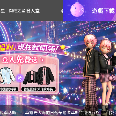
遊戲下載
明星
名人堂
客服
閃耀之星 登入
第2季活動
🌅霞光大海的日落華爾滋🌅斯特拉通行證
[愛