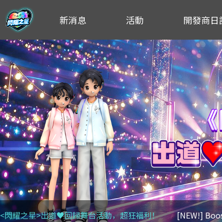
新消息
活動
開發商日
<閃耀之星>出道♥回歸舞台活動，超狂福利！
[NEW!] Bo