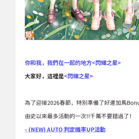
你和我，我們在一起的地方<閃耀之星>
大家好，這裡是
<閃耀之星>
為了迎接2026春節，特別準備了好運加馬Bon
由史以來最多活動的一次!!千萬不要錯過了！
- (NEW) AUTO 判定機率UP活動