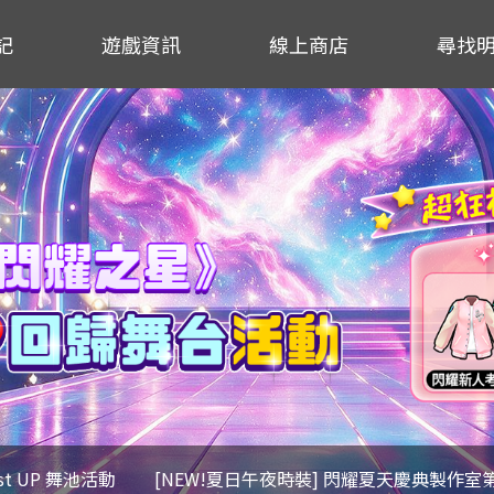
記
遊戲資訊
線上商店
尋找
ost UP 舞池活動
[NEW!夏日午夜時裝] 閃耀夏天慶典製作室