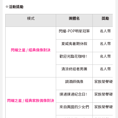
⭐
活動獎勵
模式
團體名
獎勵
閃耀-POP明星冠軍
名人幣
夏威夷暑期休假
名人幣
閃耀之星 / 經典偶像對決
歡迎光臨花咖啡！
名人幣
清涼終結者男團
名人幣
調酒師偶像
家族榮譽硬幣
撲通撲通紀念日！
家族榮譽硬幣
閃耀之星 / 經典家族偶像對決
來自異國的少女們
家族榮譽硬幣