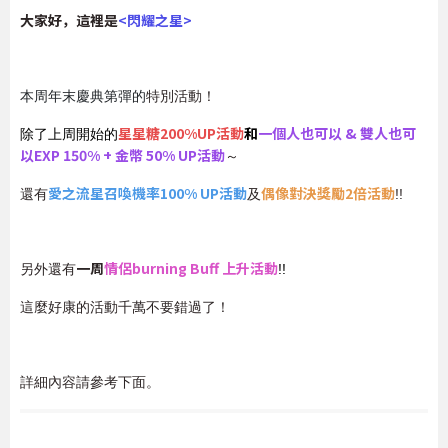
大家好，這裡是
<閃耀之星>
本周年末慶典第彈的
特別活動！
星星糖200%UP活動
和
一個人也可以 & 雙人也可
除了上周開始的
以EXP 150% + 金幣 50% UP活動
～
愛之流星召喚機率100% UP活動
偶像對決獎勵2倍活動
還有
及
!!
一周
情侶burning Buff 上升活動
另外還有
!!
這麼好康的活動千萬不要錯過了！
詳細內容請參考下面。