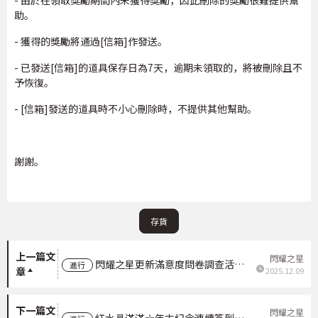
- 由於在領取獎勵期間內未獲得獎勵，因此刪除的獎勵很難提供幫
助。
- 獲得的獎勵將通過[信箱]作發送。
- 已發送[信箱]的道具保存日為7天，逾期未領取的，將被刪除且不
予恢復。
- [信箱]發送的道具時不小心刪除時，不提供其他幫助。
謝謝。
存貨
上一篇文
閃耀之星
進行
章
2025.12.09
下一篇文
閃耀之星
紅水晶滿滿☆年末紀念連續簽到簿3彈