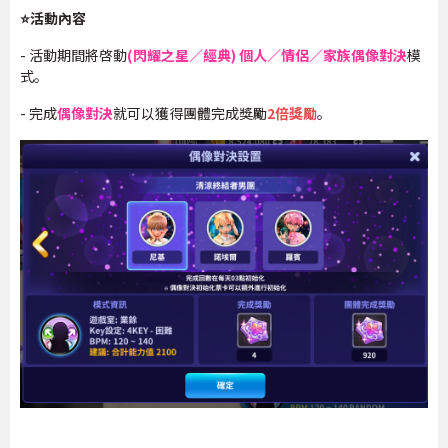
⭐活動內容
- 活動期間將啓動
(閃耀之星／經典) 個人／情侶／家族偶像對決
模
式。
- 完成
偶像對決
就可以獲得團體完成獎勵
2
倍獎勵
。