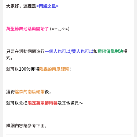
大家好，這裡是
<閃耀之星>
萬聖節舞池活動開始了
(๑✧◡✧๑)
只要在活動期間進行
一個人也可以/雙人也可以
和
極限偶像對決
模
式，
就可以
100%獲得
陰森的南瓜硬幣
！
獲得
陰森的南瓜硬幣
後，
就可以兌換
限定萬聖節時裝
及其他道具～
詳細內容請參考下面。