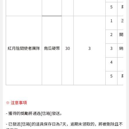
5
羅
1
浬
2
開羅
紅月陰間使者團隊
南瓜硬幣
30
3
3
納什
4
陣
5
羅
※ 注意事項
- 獲得的獎勵將通過[信箱]發送。
- 已發送[信箱]的道具保存日為7天，逾期未領取的，將被刪除且不