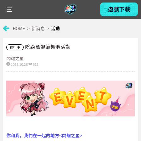
HOME
新消息
活動
陰森萬聖節舞池活動
進行中
閃耀之星
2025.10.28
612
你和我，我們在一起的地方<閃耀之星>