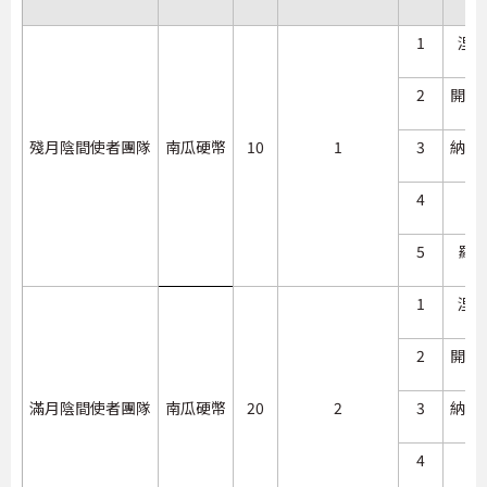
1
浬
2
開羅
殘月陰間使者團隊
南瓜硬幣
10
1
3
納什
4
陣
5
羅
1
浬
2
開羅
滿月陰間使者團隊
南瓜硬幣
20
2
3
納什
4
陣