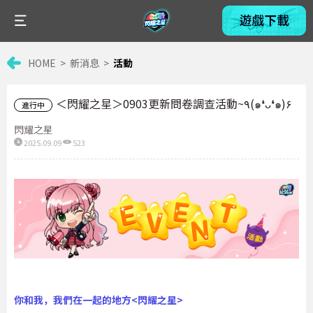
HOME
新消息
活動
＜閃耀之星＞0903更新問卷調查活動~٩(๑❛ᴗ❛๑)۶
進行中
閃耀之星
2025.09.09
523
你和我，我們在一起的地方<閃耀之星>