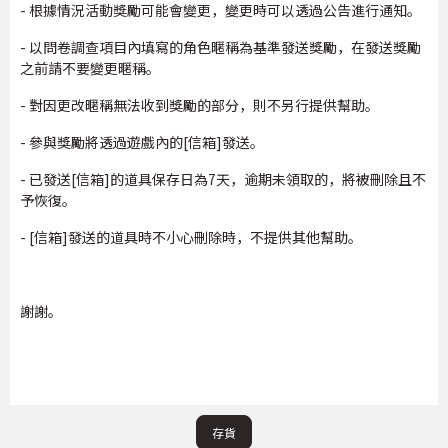
- 根據情況活動獎勵可能會變更，變更時可以透過公告進行通知。
- 以問卷調查項目內填寫的角色暱稱為基準發送獎勵，在發送獎勵
之前請不要變更暱稱。
- 對因更改暱稱無法收到獎勵的部分，則不另行提供幫助。
- 參與獎勵將透過遊戲內的[信箱]發送。
- 已發送[信箱]的道具保存日為7天，逾期未領取的，將被刪除且不
予恢復。
- [信箱]發送的道具時不小心刪除時，不提供其他幫助。
謝謝。
存貨