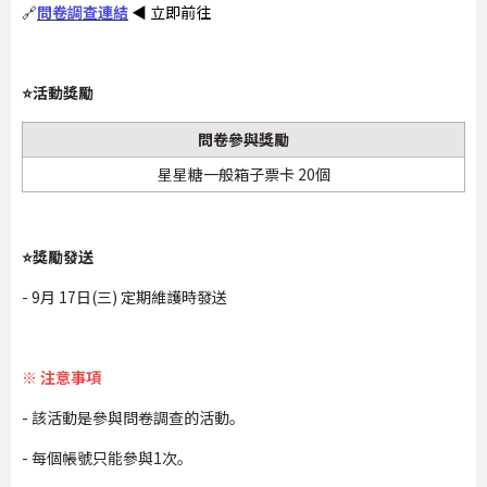
🔗
問卷調查連結
◀ 立即前往
⭐活動獎勵
問卷參與獎勵
星星糖一般箱子票卡 20個
⭐獎勵發送
- 9月 17日(三) 定期維護時發送
※ 注意事項
- 該活動是參與問卷調查的活動。
- 每個帳號只能參與1次。