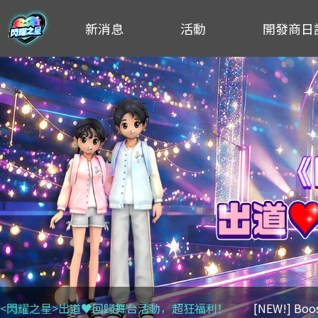
新消息
活動
開發商日
<閃耀之星>出道♥回歸舞台活動，超狂福利！
[NEW!] Bo