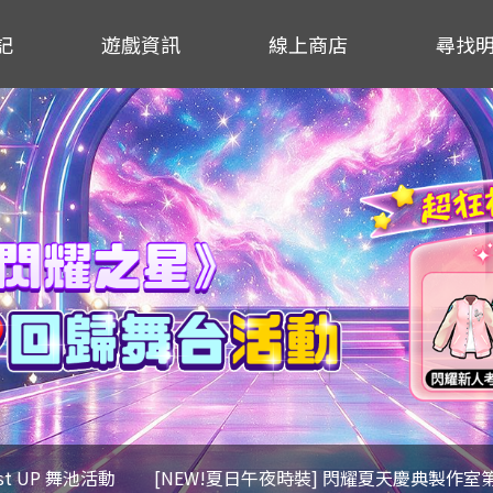
記
遊戲資訊
線上商店
尋找
ost UP 舞池活動
[NEW!夏日午夜時裝] 閃耀夏天慶典製作室