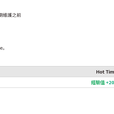
 定期維護之前
e。
Hot Ti
經驗值
+2