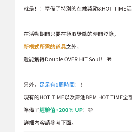
就是！！準備了特別的在線獎勵&HOT TIME活動~ ‧˚
在活動期間只要在領取獎勵的時間登錄，
新模式所需的道具
之外，
還能獲得Double OVER HIT Soul！ 🎁
另外，
足足有1周時間
！！
現有的HOT TIME以及舞池BPM HOT TIME全
準備了
經驗值+200% UP
！🩵
詳細內容請參考下面。