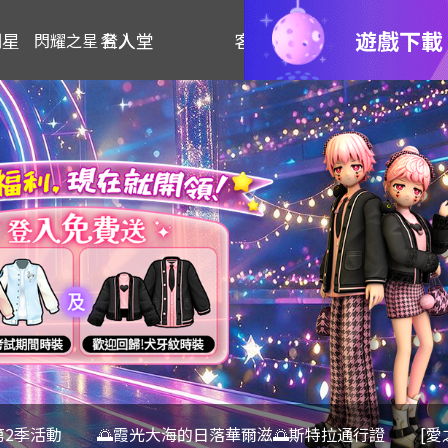
遊戲下載
明星
名人堂
客服
閃耀之星 登入
第2季活動
🌅霞光大海的日落華爾滋🌅斯特拉通行證
[愛