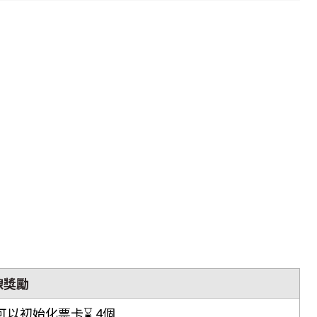
線獎勵
以初始化票卡⌛ 4個