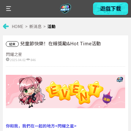
HOME
新消息
活動
兒童節快樂！在線獎勵&Hot Time活動
結束
閃耀之星
2025.04.02
846
你和我，我們在一起的地方
<
閃耀之星
>