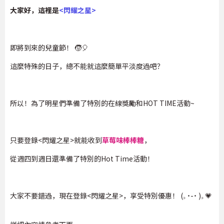
大家好，這裡是
<
閃耀之星
>
即將到來的兒童節！ 🧒🎈
這麼特殊的日子，總不能就這麼簡單平淡度過吧？
所以！為了明星們準備了特別的在線獎勵和HOT TIME活動~
只要登錄<閃耀之星>就能收到
草莓味棒棒糖
，
從週四到週日還準備了特別的Hot Time活動！
大家不要錯過，現在登錄<閃耀之星>，享受特別優惠！ (꜆ ˙-˙ )꜆ 💗