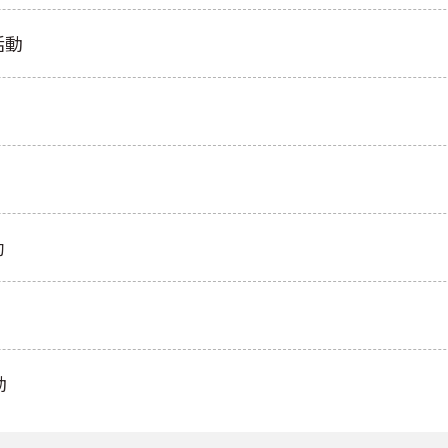
活動
勵
動