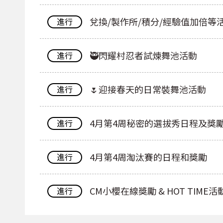
兌換/製作所/積分/經驗值加倍等
進行
🥷閃耀村忍者試煉舞池活動
進行
🌷迎接春天的日常裝舞池活動
進行
4月第4周秘密的選拔秀日程及獎
進行
4月第4周淘汰賽的日程和獎勵
進行
CM小櫻在線獎勵 & HOT TIME活
進行