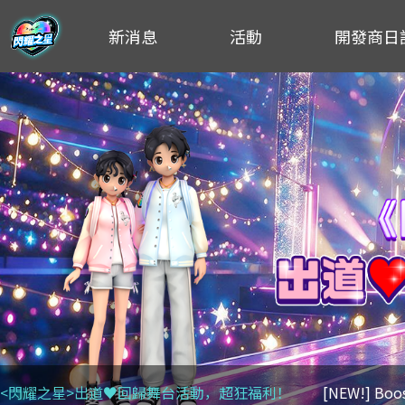
新消息
活動
開發商日
<閃耀之星>出道♥回歸舞台活動，超狂福利！
[NEW!] Bo