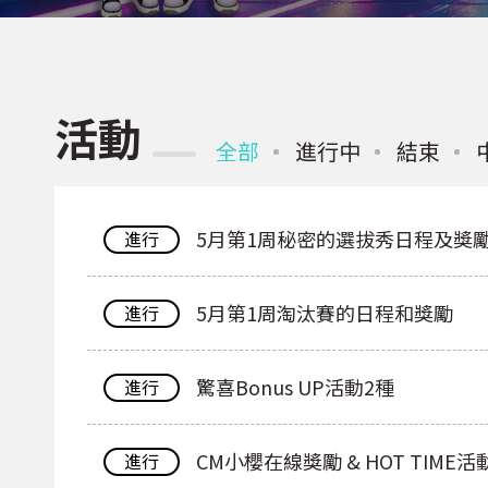
活動
全部
進行中
結束
5月第1周秘密的選拔秀日程及獎
進行
5月第1周淘汰賽的日程和獎勵
進行
驚喜Bonus UP活動2種
進行
CM小櫻在線獎勵 & HOT TIME活
進行