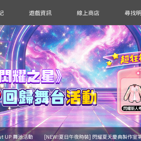
記
遊戲資訊
線上商店
尋找
ost UP 舞池活動
[NEW!夏日午夜時裝] 閃耀夏天慶典製作室