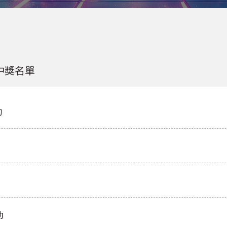
中獎名單
勵
動