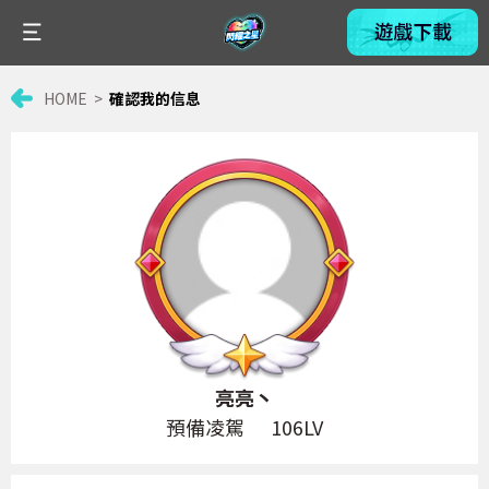
HOME
確認我的信息
亮亮丶
預備凌駕
106LV